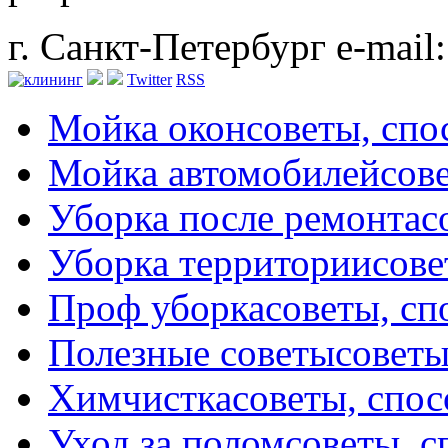
г. Санкт-Петербург
e-mail
Twitter
RSS
Мойка окон
советы, сп
Мойка автомобилей
сов
Уборка после ремонта
с
Уборка территории
сове
Проф уборка
советы, с
Полезные советы
советы
Химчистка
советы, спо
Уход за полом
советы, 