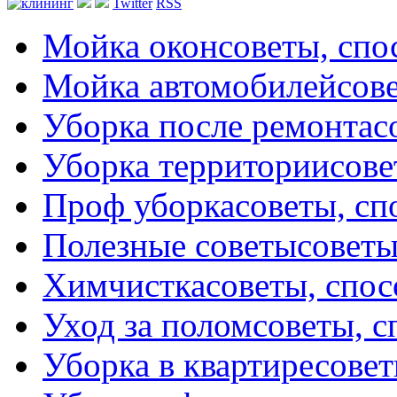
Twitter
RSS
Мойка окон
советы, сп
Мойка автомобилей
сов
Уборка после ремонта
с
Уборка территории
сове
Проф уборка
советы, с
Полезные советы
советы
Химчистка
советы, спо
Уход за полом
советы, 
Уборка в квартире
совет