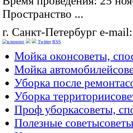
Время проведения: 25 нояб
Пространство ...
г. Санкт-Петербург
e-mail
Twitter
RSS
Мойка окон
советы, сп
Мойка автомобилей
сов
Уборка после ремонта
с
Уборка территории
сове
Проф уборка
советы, с
Полезные советы
советы