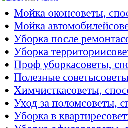
Мойка окон
советы, сп
Мойка автомобилей
сов
Уборка после ремонта
с
Уборка территории
сове
Проф уборка
советы, с
Полезные советы
советы
Химчистка
советы, спо
Уход за полом
советы, 
Уборка в квартире
совет