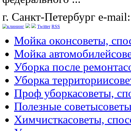
г. Санкт-Петербург
e-mail
Twitter
RSS
Мойка окон
советы, сп
Мойка автомобилей
сов
Уборка после ремонта
с
Уборка территории
сове
Проф уборка
советы, с
Полезные советы
советы
Химчистка
советы, спо