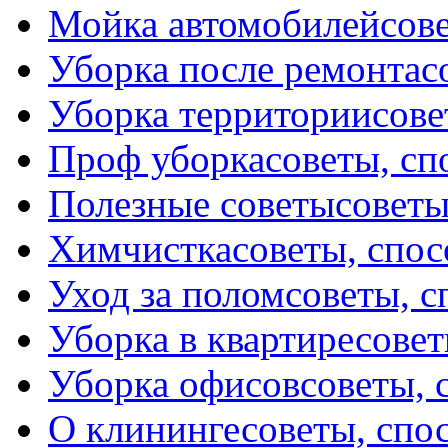
Мойка автомобилей
сов
Уборка после ремонта
с
Уборка территории
сове
Проф уборка
советы, с
Полезные советы
советы
Химчистка
советы, спо
Уход за полом
советы, 
Уборка в квартире
совет
Уборка офисов
советы, 
О клининге
советы, спо