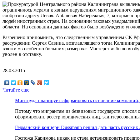
ограничилось мерами к явным нарушениям миграционного зако
сообразно адресу Левая. Ant. левая
Набережная, 7, которые в п
людей иностранных стран. На основании таковых уведомлени
области. На основании данных фактов было возбуждено уголов
Разрешено припомнить, что следственным управлением СК Рф с
рассуждении Сергея Савина, возглавлявшего тогда Калинингр
взятки «в особенно больших размерах». Мастерство было возбу
уволен в отставку.
28.03.2015
Читайте еще
Минтруда планирует сформировать основание компаний
Потому что мигрантам из безвизовых государств опосля
сформировать реестр юридических лиц, заинтересованных
Германский концерн Dussmann решил дать часть русских
Госпожа Каримова никак не стала детализировать предпо