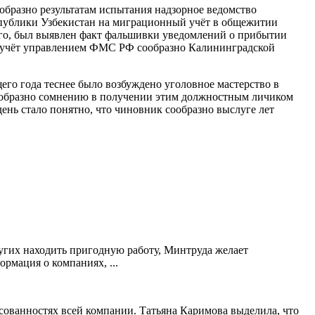
сообразно результатам испытания надзорное ведомство
спублики Узбекистан на миграционный учёт в общежитии
ого, был выявлен факт фальшивки уведомлений о прибытии
й учёт управлением ФМС РФ сообразно Калининградской
го года теснее было возбуждено уголовное мастерство в
сообразно сомнению в получении этим должностным личиком
ень стало понятно, что чиновник сообразно выслуге лет
угих находить пригодную работу, Минтруда желает
рмация о компаниях, ...
сованностях всей компании. Татьяна Каримова выделила, что