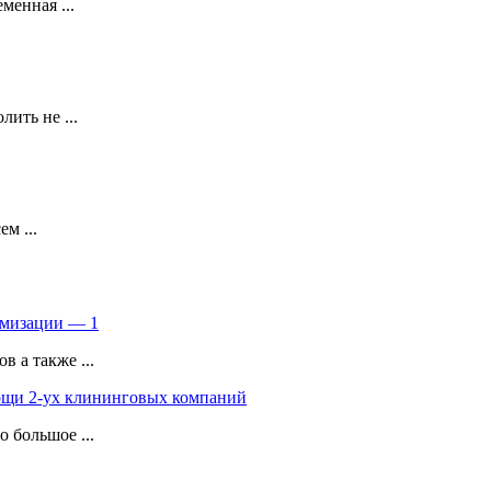
менная ...
ить не ...
м ...
имизации — 1
 а также ...
ощи 2-ух клининговых компаний
 большое ...