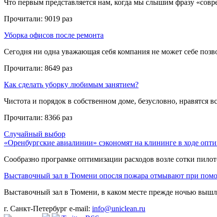
Что первым представляется нам, когда мы слышим фразу «совре
Прочитали:
9019 раз
Уборка офисов после ремонта
Сегодня ни одна уважающая себя компания не может себе позвол
Прочитали:
8649 раз
Как сделать уборку любимым занятием?
Чистота и порядок в собственном доме, безусловно, нравятся все
Прочитали:
8366 раз
Случайный выбор
«Оренбургские авиалинии» сэкономят на клининге в ходе опт
Сообразно програмке оптимизации расходов возле сотки пилотов
Выставочный зал в Тюмени опосля пожара отмывают при пом
Выставочный зал в Тюмени, в каком месте прежде ночью вышло
г. Санкт-Петербург
e-mail:
info@uniclean.ru