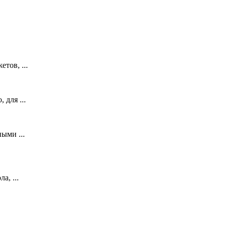
тов, ...
 для ...
ыми ...
а, ...