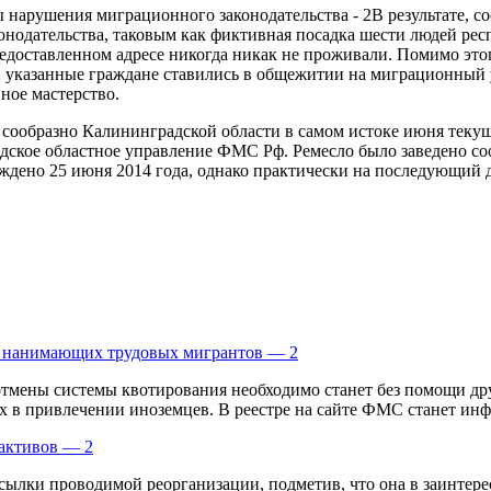
В результате, 
нодательства, таковым как фиктивная посадка шести людей ре
редоставленном адресе никогда никак не проживали. Помимо эт
й указанные граждане ставились в общежитии на миграционны
ное мастерство.
ообразно Калининградской области в самом истоке июня текуще
адское областное управление ФМС Рф. Ремесло было заведено 
ждено 25 июня 2014 года, однако практически на последующий д
, нанимающих трудовых мигрантов — 2
 отмены системы квотирования необходимо станет без помощи др
 в привлечении иноземцев. В реестре на сайте ФМС станет инфо
 активов — 2
сылки проводимой реорганизации, подметив, что она в заинтере