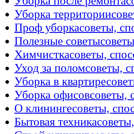
Уборка после ремонта
с
Уборка территории
сове
Проф уборка
советы, с
Полезные советы
советы
Химчистка
советы, спо
Уход за полом
советы, 
Уборка в квартире
совет
Уборка офисов
советы, 
О клининге
советы, спо
Бытовая техника
советы