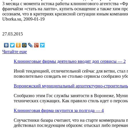
3 месяца с момента истока работы клинингового агентства «Ф
франчайзи «стать на лапти», купить оснащение а также хим пр
осознаем, что в критериях кризисной ситуации юным компаниям
Uborka.su, 2009-01-19
27.03.2015
Читайте еще
Клининговые фирмы деятельно вводят доп сервисы — 2
Иной тенденцией, отличительной сейчас для ветви, ста
позволительно созидать не столько сервисы сообразно убо
Воронежский муниципальный архитектурно-строительны
Сообразно этим Гос службы занятости в Воронеже, Муни
технических служащих. Как правило стиль идет о персона
Клининговая фирма окупится за полгода — 4
Соучастники базара считают, что на старте коммерциала 
действовал последующим образом: отыскал либо переман