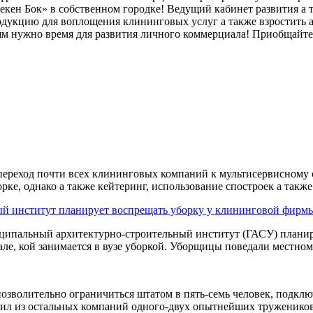
рекен
Бок» в собственном городке! Ведущий кабинет развития а
одукцию для воплощения клининговых услуг а также взростить а
 нужно время для развития личного коммерциала! Приобщайтесь 
л переход почти всех клининговых компаний к мультисервисном
рке, однако а также кейтеринг, использование спостроек а также
й институт планирует воспрещать уборку у клининговой фирм
ципальный архитектурно-строительный институт (ГАСУ) планиру
ле, кой занимается в вузе уборкой. Уборщицы поведали местном
позволительно ограничиться штатом в пять-семь человек, подклю
ил из остальных компаний одного-двух опытнейших тружеников, 