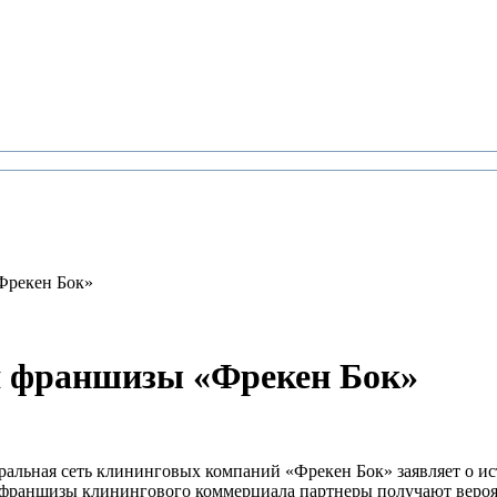
Фрекен Бок»
я франшизы «Фрекен Бок»
ральная сеть клининговых компаний «Фрекен Бок» заявляет о ис
ию франшизы клинингового коммерциала партнеры получают веро