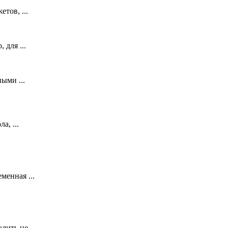
тов, ...
 для ...
ыми ...
а, ...
менная ...
ить не ...