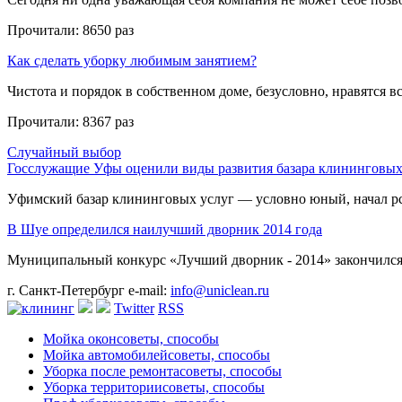
Прочитали:
8650 раз
Как сделать уборку любимым занятием?
Чистота и порядок в собственном доме, безусловно, нравятся все
Прочитали:
8367 раз
Случайный выбор
Госслужащие Уфы оценили виды развития базара клининговых
Уфимский базар клининговых услуг — условно юный, начал рск
В Шуе определился наилучший дворник 2014 года
Муниципальный конкурс «Лучший дворник - 2014» закончился н
г. Санкт-Петербург
e-mail:
info@uniclean.ru
Twitter
RSS
Мойка окон
советы, способы
Мойка автомобилей
советы, способы
Уборка после ремонта
советы, способы
Уборка территории
советы, способы