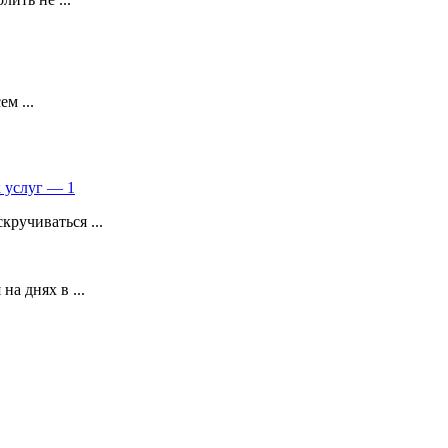
м ...
 услуг — 1
ручиваться ...
а днях в ...