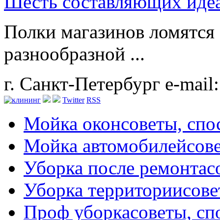
Шесть составляющих идеа
Полки магазинов ломятся 
разнообразной ...
г. Санкт-Петербург
e-mail
Twitter
RSS
Мойка окон
советы, сп
Мойка автомобилей
сов
Уборка после ремонта
с
Уборка территории
сове
Проф уборка
советы, с