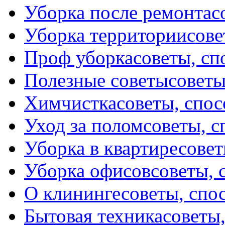
Уборка после ремонта
с
Уборка территории
сове
Проф уборка
советы, с
Полезные советы
советы
Химчистка
советы, спо
Уход за полом
советы, 
Уборка в квартире
совет
Уборка офисов
советы, 
О клининге
советы, спо
Бытовая техника
советы