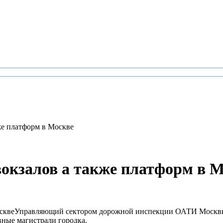
же платформ в Москве
вокзалов а также платформ в 
Управляющий сектором дорожной инспекции ОАТИ Москвы Р
вные магистрали городка.