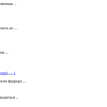
менная ...
ить не ...
м ...
рора! — 1
гии фуррора ...
одиться ...