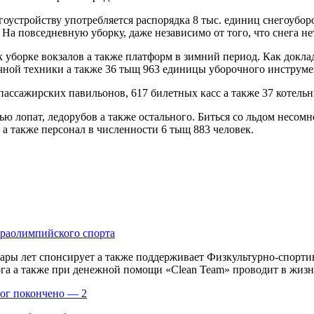
агоустройству употребляется распорядка 8 тыс. единиц снегоубо
На повседневную уборку, даже независимо от того, что снега н
к уборке вокзалов а также платформ в зимний период. Как докла
чной техники а также 36 тыщ 963 единицы уборочного инструме
 пассажирских павильонов, 617 билетных касс а также 37 котель
ю лопат, ледорубов а также остального. Биться со льдом несомн
а также персонал в численности 6 тыщ 883 человек.
араолимпийского спорта
пары лет спонсирует а также поддерживает Физкультурно-спорт
а а также при денежной помощи «Clean Team» проводит в жизнь
рог покончено — 2