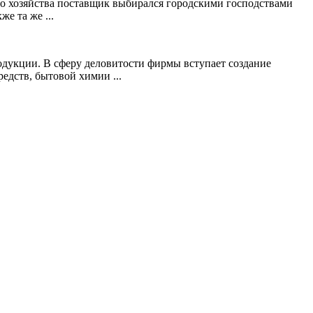
го хозяйства поставщик выбирался городскими господствами
е та же ...
одукции. В сферу деловитости фирмы вступает создание
дств, бытовой химии ...