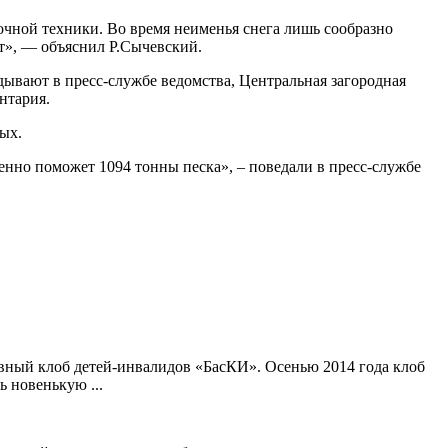
рочной техники. Во время неименья снега
лишь сообразно
ет», — объяснил Р.Сычевский.
дывают в пресс-службе ведомства, Центральная загородная
нтария.
ных.
енно поможет 1094 тонны песка», – поведали в пресс-службе
ивный клоб детей-инвалидов «БасКИ». Осенью 2014 года клоб
 новенькую ...