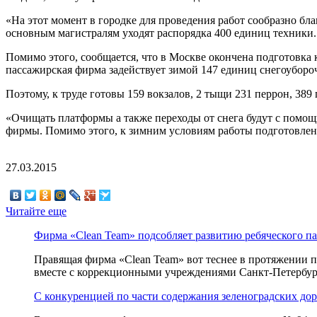
«На этот момент в городке для проведения работ сообразно бл
основным магистралям уходят распорядка 400 единиц техники. 
Помимо этого, сообщается, что в Москве окончена подготовка 
пассажирская фирма задействует зимой 147 единиц снегоуборо
Поэтому, к труде готовы 159 вокзалов, 2 тыщи 231 перрон, 389
«Очищать платформы а также переходы от снега будут с помощь
фирмы. Помимо этого, к зимним условиям работы подготовлен 
27.03.2015
Читайте еще
Фирма «Clean Team» подсобляет развитию ребяческого п
Правящая фирма «Clean Team» вот теснее в протяжении 
вместе с коррекционными учреждениями Санкт-Петербург
С конкуренцией по части содержания зеленоградских до