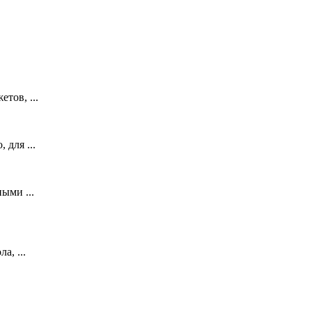
тов, ...
 для ...
ыми ...
а, ...