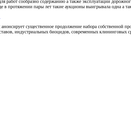
для работ сообразно содержанию а также эксплуатации дорожно
де в протяжении пары лет такие аукционы выигрывала одна а такж
1
t анонсирует существенное продолжение набора собственной пр
ставов, индустриальных биоцидов, современных клининговых сре