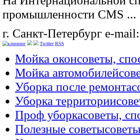
На Интернациональной сп
промышленности CMS ...
г. Санкт-Петербург
e-mail
Twitter
RSS
Мойка окон
советы, сп
Мойка автомобилей
сов
Уборка после ремонта
с
Уборка территории
сове
Проф уборка
советы, с
Полезные советы
советы