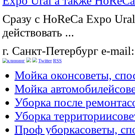
Expo Ural а также HoReCa
Сразу с HoReCa Expo Ural
действовать ...
г. Санкт-Петербург
e-mail
Twitter
RSS
Мойка окон
советы, сп
Мойка автомобилей
сов
Уборка после ремонта
с
Уборка территории
сове
Проф уборка
советы, с