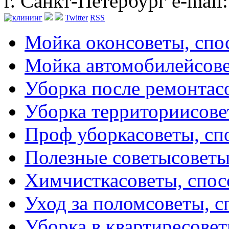
г. Санкт-Петербург
e-mail
Twitter
RSS
Мойка окон
советы, сп
Мойка автомобилей
сов
Уборка после ремонта
с
Уборка территории
сове
Проф уборка
советы, с
Полезные советы
советы
Химчистка
советы, спо
Уход за полом
советы, 
Уборка в квартире
совет