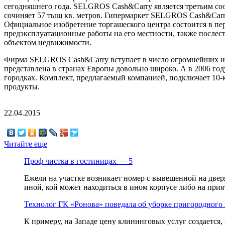
сегодняшнего года. SELGROS Cash&Carry является третьим соо
сочиняет 57 тыщ кв. метров. Гипермаркет SELGROS Cash&Carry
Официальное изобретение торгашеского центра состоится в пер
предэксплуатационные работы на его местности, также послес
объектом недвижимости.
Фирма SELGROS Cash&Carry вступает в число огромнейших и
представлена в странах Европы довольно широко. А в 2006 год
городках. Комплект, предлагаемый компанией, подключает 10
продукты.
22.04.2015
Читайте еще
Проф чистка в гостиницах — 5
Ежели на участке возникает номер с вывешенной на дверя
иной, кой может находиться в ином корпусе либо на прият
Технолог ГК «Ронова» поведала об уборке пригородног
К примеру, на Западе цену клининговых услуг создается,