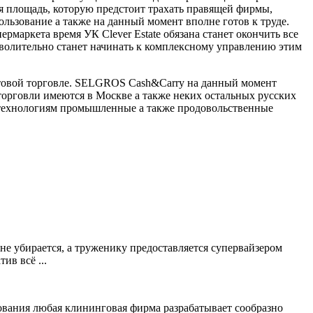
я площадь, которую предстоит трахать правящей фирмы,
льзование а также на данный момент вполне готов к труде.
рмаркета время УК Clever Estate обязана станет окончить все
волительно станет начинать к комплексному управлению этим
товой торговле. SELGROS Cash&Carry на данный момент
 торговли имеются в Москве а также неких остальных русских
м технологиям промышленные а также продовольственные
не убирается, а труженику предоставляется супервайзером
ив всё ...
зования любая клининговая фирма разрабатывает сообразно