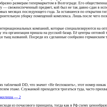
бразно размерам гипермаркетом в Волгограде. Его общественна
 — свежеиспеченный предмет, кой был не так давно сдан в испо
вых месяцах последующего года. За оставшееся по открытия гипе
троительную уборку помещений комплекса. Лишь после чего поз
нтернациональных компаний, которые специализируются на оп
у эта организация пришла на русский базар. Её центры оптовой
-ки тыщ названий. Посреди их сделанные сообразно германски
х табличкой DD, что значит «Не беспокоить», этот номер никак 
елем этаже. Служанкой приходится трогаться туда, часто прихват
о жилища — 2
 исходя из почасового принципа, тогда как в Рф схему ценообра