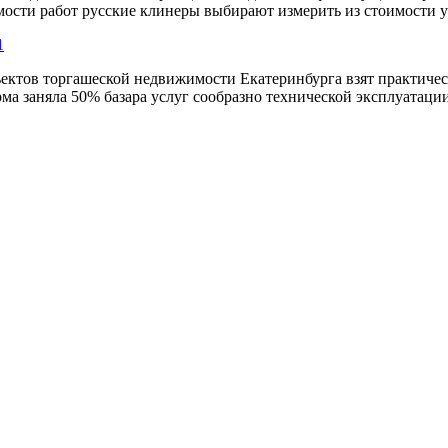
ости работ русские клинеры выбирают измерить из стоимости убо
1
объектов торгашеской недвижимости Екатеринбурга взят практиче
а заняла 50% базара услуг сообразно технической эксплуатации