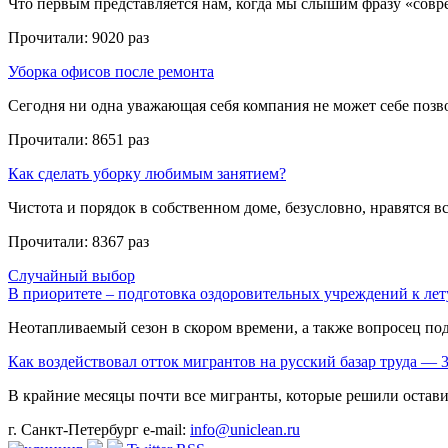
Что первым представляется нам, когда мы слышим фразу «совре
Прочитали:
9020 раз
Уборка офисов после ремонта
Сегодня ни одна уважающая себя компания не может себе позвол
Прочитали:
8651 раз
Как сделать уборку любимым занятием?
Чистота и порядок в собственном доме, безусловно, нравятся все
Прочитали:
8367 раз
Случайный выбор
В приоритете – подготовка оздоровительных учреждений к ле
Неотапливаемый сезон в скором времени, а также вопросец подг
Как воздействовал отток мигрантов на русский базар труда — 
В крайние месяцы почти все мигранты, которые решили оставит
г. Санкт-Петербург
e-mail:
info@uniclean.ru