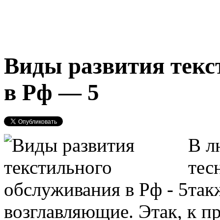
Виды развития текс
в Рф — 5
В л
тес
так
возглавляющие. Этак, к п