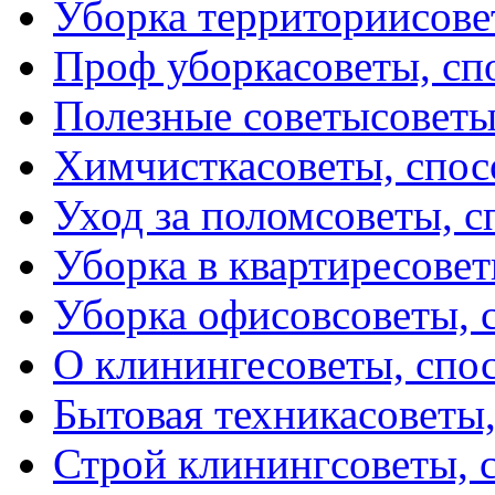
Уборка территории
сове
Проф уборка
советы, с
Полезные советы
советы
Химчистка
советы, спо
Уход за полом
советы, 
Уборка в квартире
совет
Уборка офисов
советы, 
О клининге
советы, спо
Бытовая техника
советы
Строй клининг
советы, 