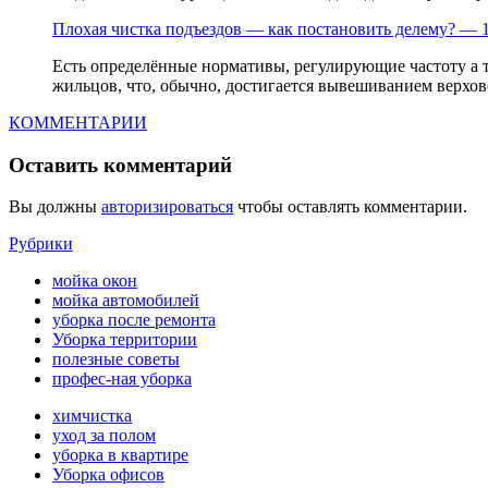
Плохая чистка подъездов — как постановить делему? — 
Есть определённые нормативы, регулирующие частоту а 
жильцов, что, обычно, достигается вывешиванием верхово
КОММЕНТАРИИ
Оставить комментарий
Вы должны
авторизироваться
чтобы оставлять комментарии.
Рубрики
мойка окон
мойка автомобилей
уборка после ремонта
Уборка территории
полезные советы
профес-ная уборка
химчистка
уход за полом
уборка в квартире
Уборка офисов