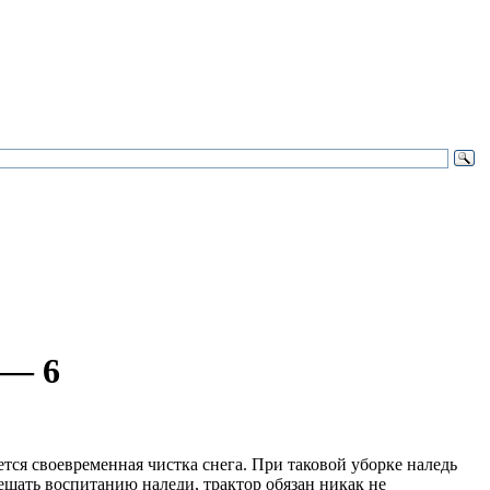
 — 6
ся своевременная чистка снега. При таковой уборке наледь
ешать воспитанию наледи, трактор обязан никак не