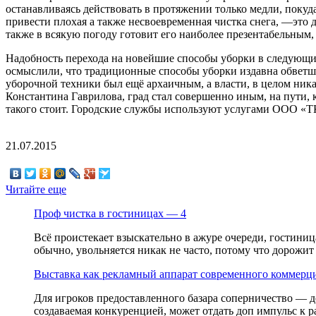
останавливаясь действовать в протяжении только медли,
покуда
привести плохая а также несвоевременная чистка снега, —это до
также в всякую погоду готовит его наиболее презентабельным,
Надобность перехода на новейшие способы уборки в следующий 
осмыслили, что традиционные способы уборки издавна обветша
уборочной техники был ещё архаичным, а власти, в целом ник
Константина Гаврилова, град стал совершенно иным, на пути, 
такого стоит. Городские службы используют услугами ООО «ТК 
21.07.2015
Читайте еще
Проф чистка в гостиницах — 4
Всё проистекает взыскательно в ажуре очереди, гостин
обычно, увольняется никак не часто, потому что дорожит
Выставка как рекламный аппарат современного коммерц
Для игроков предоставленного базара соперничество — д
создаваемая конкуренцией, может отдать доп импульс к ра