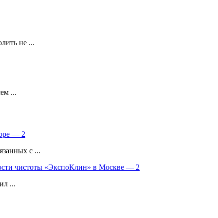
ить не ...
м ...
оре — 2
занных с ...
сти чистоты «ЭкспоКлин» в Москве — 2
л ...