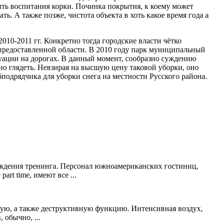
ить воспитания корки. Починка покрытия, к коему может
ть. А также позже, чистота объекта в хоть какое время года а
10-2011 гг. Конкретно тогда городские власти чётко
 предоставленной области. В 2010 году парк муниципальный
уации на дорогах. В данный момент, сообразно суждению
но глядеть. Невзирая на высшую цену таковой уборки, оно
подрядчика для уборки снега на местности Русского района.
хождения тренинга. Персонал южноамериканских гостиниц,
rt time, имеют все ...
ную, а также деструктивную функцию. Интенсивная воздух,
 обычно, ...