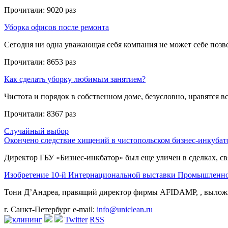
Прочитали:
9020 раз
Уборка офисов после ремонта
Сегодня ни одна уважающая себя компания не может себе позвол
Прочитали:
8653 раз
Как сделать уборку любимым занятием?
Чистота и порядок в собственном доме, безусловно, нравятся все
Прочитали:
8367 раз
Случайный выбор
Окончено следствие хищений в чистопольском бизнес-инкубат
Директор ГБУ «Бизнес-инкбатор» был еще уличен в сделках, свя
Изобретение 10-й Интернациональной выставки Промышленно
Тони Д’Андреа, правящий директор фирмы AFIDAMP, , выложи
г. Санкт-Петербург
e-mail:
info@uniclean.ru
Twitter
RSS