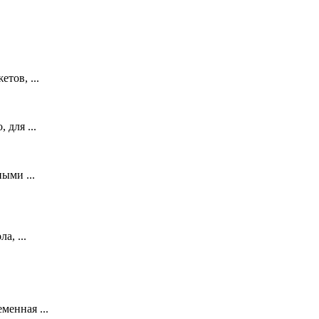
тов, ...
 для ...
ыми ...
а, ...
менная ...