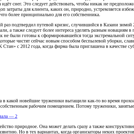
 идёт снег. Это следует действовать, чтобы никак не предполож
п затраты для клиента, каких он, природно, устремляется избежа
 что более принципиально для его собственника.
раз подтвердил путевой кризис, случившийся в Казани зимой 20
ли, а также следует более интереса уделять разным новациям в
ак не были готовы к сформировавшейся тогда экстремальной сит
которые чистят сейчас новым способом беспылевой уборки, слав
Стан» с 2012 года, когда фирма была приглашена в качестве суб
ица в какой новейшие труженики вытащили как-то во время про
 собственным рабочим помещением. Потому труженики, занятые pa
иала — 2
ейство природное. Она может делать сразу а также конструктив
звитию. Но в тех вариантах, когда организаторы неких проектов,