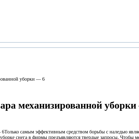
рованной уборки — 6
зара механизированной уборки
Только самым эффективным средством борьбы с наледью являет
 уборке снега в фирмы предъявляются твердые запросы. Чтобы м