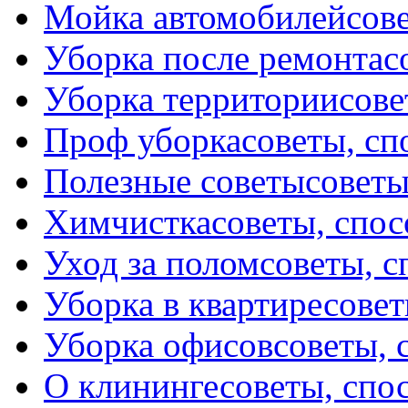
Мойка автомобилей
сов
Уборка после ремонта
с
Уборка территории
сове
Проф уборка
советы, с
Полезные советы
советы
Химчистка
советы, спо
Уход за полом
советы, 
Уборка в квартире
совет
Уборка офисов
советы, 
О клининге
советы, спо