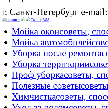
г. Санкт-Петербург
e-mail
Twitter
RSS
Мойка окон
советы, сп
Мойка автомобилей
сов
Уборка после ремонта
с
Уборка территории
сове
Проф уборка
советы, с
Полезные советы
советы
Химчистка
советы, спо
Уход за полом
советы, 