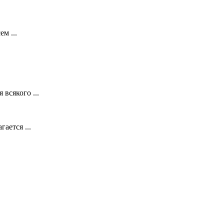
м ...
всякого ...
ается ...