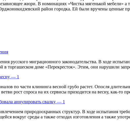
независящее
жюри. В номинациях «Чистка мягенькой мебели» а 
рджоникидзевский район городка. Ей были вручены ценные през
ения
ния русского миграционного законодательства. В ходе испытани
в торгашеском доме «Перекресток». Этим, они нарушили запрос
весну — 1
алов по части клининга весной грубо растет. Опосля длительн
тви рост спроса на их сервисы приходится на весну, как-то пред
бовала аннулировать свалку — 1
влечением природоохранных структур. В ходе испытания требов
ейся вокруг среды а также отходах изготовления а также употреб