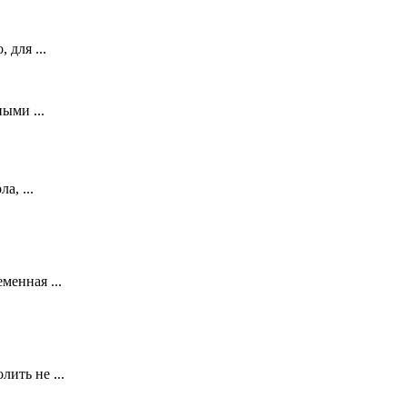
 для ...
ыми ...
а, ...
менная ...
ить не ...