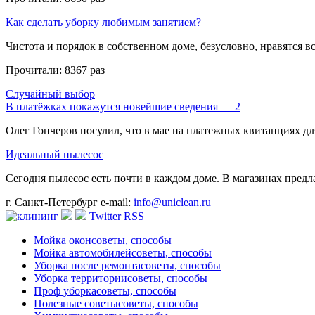
Как сделать уборку любимым занятием?
Чистота и порядок в собственном доме, безусловно, нравятся все
Прочитали:
8367 раз
Случайный выбор
В платёжках покажутся новейшие сведения — 2
Олег Гончеров посулил, что в мае на платежных квитанциях для 
Идеальный пылесос
Сегодня пылесос есть почти в каждом доме. В магазинах предлаг
г. Санкт-Петербург
e-mail:
info@uniclean.ru
Twitter
RSS
Мойка окон
советы, способы
Мойка автомобилей
советы, способы
Уборка после ремонта
советы, способы
Уборка территории
советы, способы
Проф уборка
советы, способы
Полезные советы
советы, способы