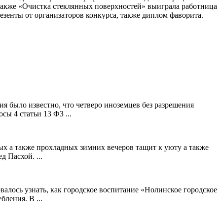
также «Очистка стеклянных поверхностей» выиграла работница
енты от организаторов конкурса, также диплом фаворита.
я было известно, что четверо иноземцев без разрешения
ы 4 статьи 13 ФЗ ...
ых а также прохладных зимних вечеров тащит к уюту а также
 Пасхой. ...
алось узнать, как городское воспитание «Нолинское городское
ления. В ...