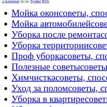
Twitter
RSS
Мойка окон
советы, сп
Мойка автомобилей
сов
Уборка после ремонта
с
Уборка территории
сове
Проф уборка
советы, с
Полезные советы
советы
Химчистка
советы, спо
Уход за полом
советы, 
Уборка в квартире
совет