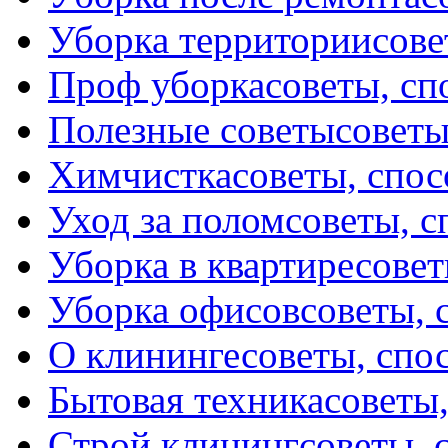
Уборка территории
сове
Проф уборка
советы, с
Полезные советы
советы
Химчистка
советы, спо
Уход за полом
советы, 
Уборка в квартире
совет
Уборка офисов
советы, 
О клининге
советы, спо
Бытовая техника
советы
Строй клининг
советы, 