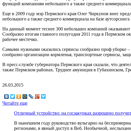
функций компаниям небольшого а также среднего коммерциала 
Еще в 2009 году мэр Пермского края Олег Чиркунов внес пред
небольшого а также среднего коммерциала на базе аутсорсин
На данный момент теснее 300 небольших компаний оказывают 
Сообразно итогам главного полугодия 2011 года в Пермском о
рабочее местечко.
Самыми нужными оказались сервисы сообразно проф уборке –
сообразно организации кормленья, транспортные сервисы, защи
В пресс-службе губернатора Пермского края сказали, что дея
также Пермском районах. Труднее амуниция в Губахинском, Г
26.03.2015
Читайте еще
Отличный устройство: на госзакупках разрешено получи
В нынешнем году руководство вульгарно на беспримерны
регионами, в явный доступ в Веб. Необычной, неслыханно