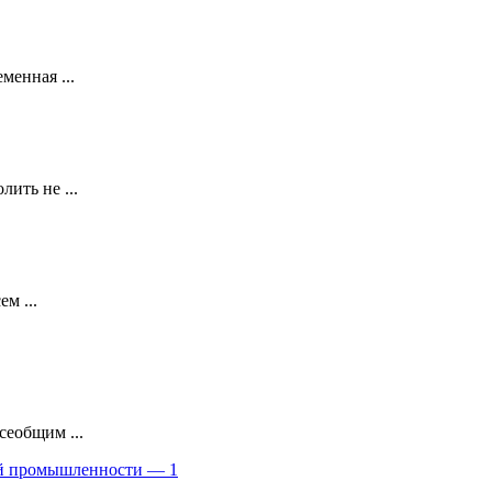
менная ...
ить не ...
м ...
сеобщим ...
ой промышленности — 1