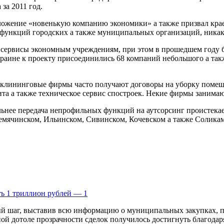
за 2011 год.
ложение «новенькую компанию экономики» а также призвал крае
га функций городских а также муниципальных организаций, ник
сервисы экономным учреждениям, при этом в прошедшем году бы
краине к проекту присоединились 68 компаний небольшого а такж
 клининговые фирмы часто получают договоры на уборку поме
та а также техническое сервис спостроек. Некие фирмы занимаю
тельнее передача непрофильных функций на аутсорсинг проистек
ремячинском, Ильинском, Сивинском, Кочевском а также Солика
ть 1 триллион рублей — 1
й шаг, выставив всю информацию о муниципальных закупках, п
й дотоле прозрачности сделок получилось достигнуть благодаря