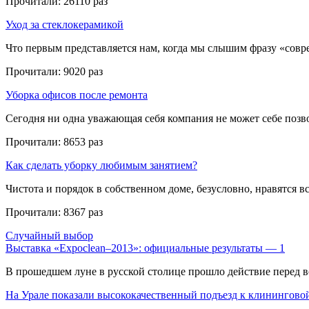
Прочитали:
26110 раз
Уход за стеклокерамикой
Что первым представляется нам, когда мы слышим фразу «совре
Прочитали:
9020 раз
Уборка офисов после ремонта
Сегодня ни одна уважающая себя компания не может себе позвол
Прочитали:
8653 раз
Как сделать уборку любимым занятием?
Чистота и порядок в собственном доме, безусловно, нравятся все
Прочитали:
8367 раз
Случайный выбор
Выставка «Expoclean–2013»: официальные результаты — 1
В прошедшем луне в русской столице прошло действие перед в
На Урале показали высококачественный подъезд к клинингов