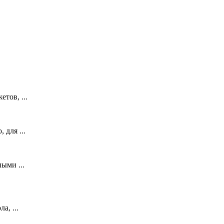
тов, ...
 для ...
ыми ...
а, ...