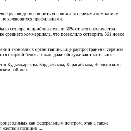
вое руководство творить условия для передачи компаниям
ак не являющихся профильными.
ло сотворено приблизительно 30% от этого количества.
е среднего коммерциала, что позволило сотворить 561 новое
щений экономных организаций. Еще распространены сервисы
тся стиркой белья а также даже обслуживают котельные.
ает в Кудымкарском, Бардымском, Карагайском, Чердынском а
мском районах.
роизводимых как федеральным центром, этак а также
 жёсткой позиции ...