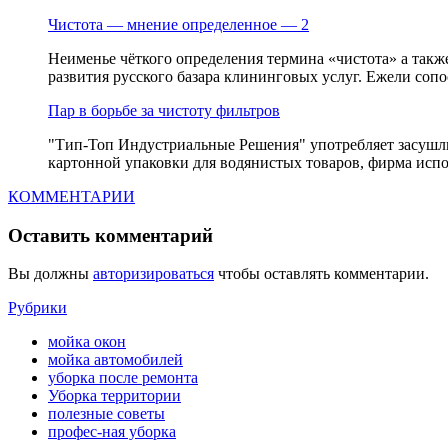
Чистота — мнение определенное — 2
Неименье чёткого определения термина «чистота» а так
развития русского базара клининговых услуг. Ежели сопос
Пар в борьбе за чистоту фильтров
"Тип-Топ Индустриальные Решения" употребляет засушлив
картонной упаковки для водянистых товаров, фирма испол
КОММЕНТАРИИ
Оставить комментарий
Вы должны
авторизироваться
чтобы оставлять комментарии.
Рубрики
мойка окон
мойка автомобилей
уборка после ремонта
Уборка территории
полезные советы
профес-ная уборка