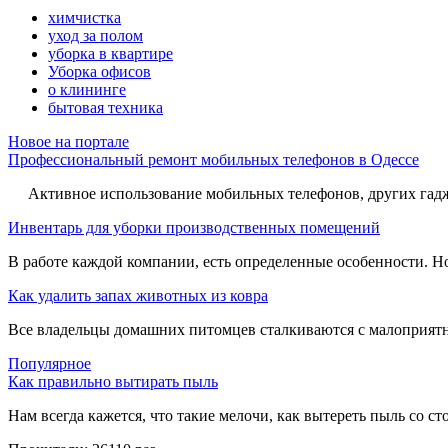
химчистка
уход за полом
уборка в квартире
Уборка офисов
о клининге
бытовая техника
Новое на портале
Профессиональный ремонт мобильных телефонов в Одессе
Активное использование мобильных телефонов, других гадже
Инвентарь для уборки производственных помещений
В работе каждой компании, есть определенные особенности. Но,
Как удалить запах животных из ковра
Все владельцы домашних питомцев сталкиваются с малоприятн
Популярное
Как правильно вытирать пыль
Нам всегда кажется, что такие мелочи, как вытереть пыль со стол