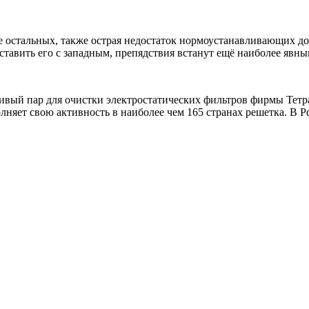
же остальных, также острая недостаток нормоустанавливающих 
тавить его с западным, препядствия встанут ещё наиболее явным
ый пар для очистки электростатических фильтров фирмы Тетра П
няет свою активность в наиболее чем 165 странах решетка. В Рф 