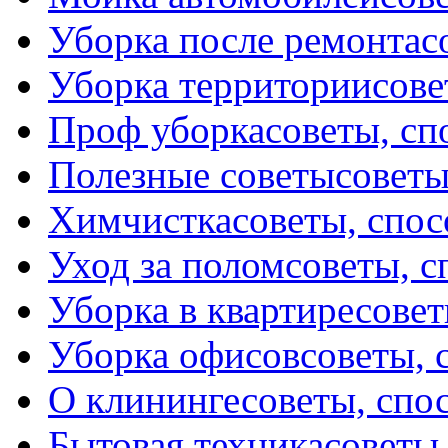
Уборка после ремонта
с
Уборка территории
сове
Проф уборка
советы, с
Полезные советы
советы
Химчистка
советы, спо
Уход за полом
советы, 
Уборка в квартире
совет
Уборка офисов
советы, 
О клининге
советы, спо
Бытовая техника
советы