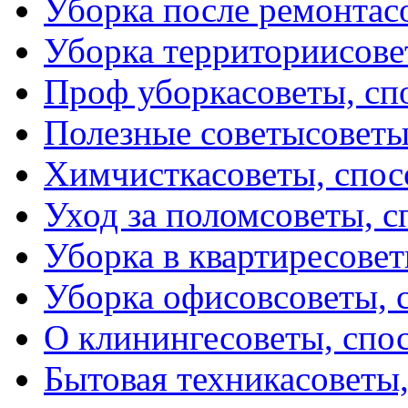
Уборка после ремонта
с
Уборка территории
сове
Проф уборка
советы, с
Полезные советы
советы
Химчистка
советы, спо
Уход за полом
советы, 
Уборка в квартире
совет
Уборка офисов
советы, 
О клининге
советы, спо
Бытовая техника
советы