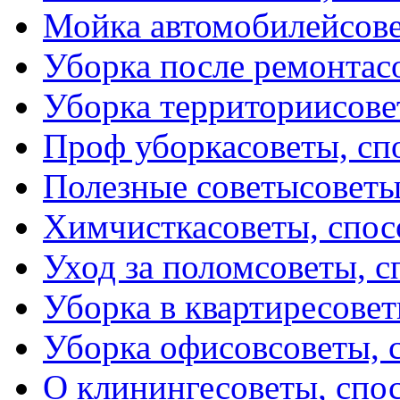
Мойка автомобилей
сов
Уборка после ремонта
с
Уборка территории
сове
Проф уборка
советы, с
Полезные советы
советы
Химчистка
советы, спо
Уход за полом
советы, 
Уборка в квартире
совет
Уборка офисов
советы, 
О клининге
советы, спо