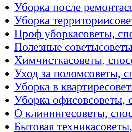
Уборка после ремонта
с
Уборка территории
сове
Проф уборка
советы, с
Полезные советы
советы
Химчистка
советы, спо
Уход за полом
советы, 
Уборка в квартире
совет
Уборка офисов
советы, 
О клининге
советы, спо
Бытовая техника
советы