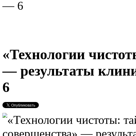
— 6
«Технологии чистот
— результаты клин
6