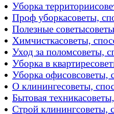
Уборка территории
сове
Проф уборка
советы, с
Полезные советы
советы
Химчистка
советы, спо
Уход за полом
советы, 
Уборка в квартире
совет
Уборка офисов
советы, 
О клининге
советы, спо
Бытовая техника
советы
Строй клининг
советы, 