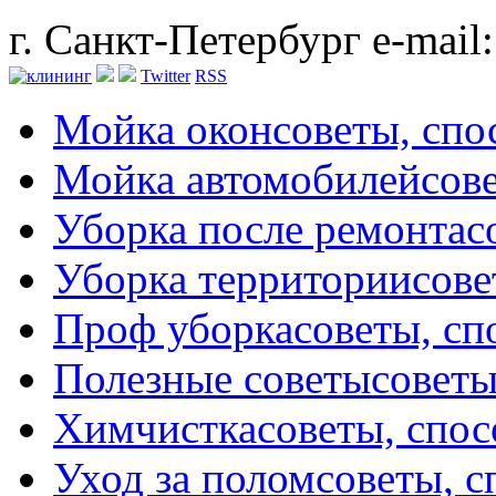
г. Санкт-Петербург
e-mail
Twitter
RSS
Мойка окон
советы, сп
Мойка автомобилей
сов
Уборка после ремонта
с
Уборка территории
сове
Проф уборка
советы, с
Полезные советы
советы
Химчистка
советы, спо
Уход за полом
советы, 