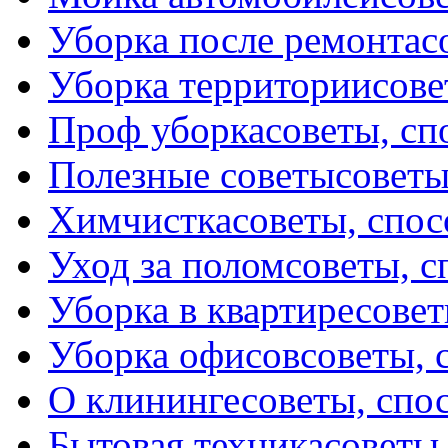
Уборка после ремонта
с
Уборка территории
сове
Проф уборка
советы, с
Полезные советы
советы
Химчистка
советы, спо
Уход за полом
советы, 
Уборка в квартире
совет
Уборка офисов
советы, 
О клининге
советы, спо
Бытовая техника
советы