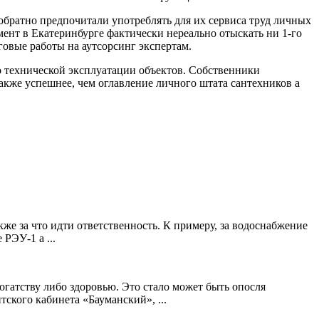
обратно предпочитали употреблять для их сервиса труд личных
ент в Екатеринбурге фактически нереально отыскать ни 1-го
говые работы на аутсорсинг экспертам.
о технической эксплуатации объектов. Собственники
кже успешнее, чем оглавление личного штата сантехников а
кже за что идти ответственность. К примеру, за водоснабжение
РЭУ-1 а ...
гатству либо здоровью. Это стало может быть опосля
кого кабинета «Бауманский», ...