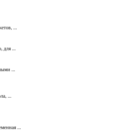
тов, ...
 для ...
ыми ...
а, ...
менная ...