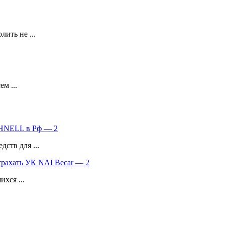
ить не ...
м ...
SCHNELL в Рф — 2
ств для ...
трахать УК NAI Becar — 2
хся ...