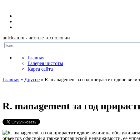
uniclean.ru
- чистые технологии
Главная
Галерея чистоты
Карта сайта
Главная
»
Другое
»
R. management за год прирастит вдвое вел
R. management за год прирас
объектов офисной а также торгашеской недвижимости, её упра