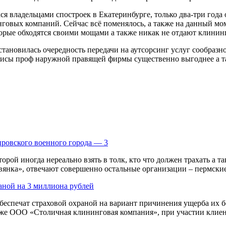
я владельцами спостроек в Екатеринбурге, только два-три года 
говых компаний. Сейчас всё поменялось, а также на данный мом
торые обходятся своими мощами а также никак не отдают клинин
становилась очередность передачи на аутсорсинг услуг сообразн
рвисы проф наружной правящей фирмы существенно выгоднее а та
ировского военного города — 3
рой иногда нереально взять в толк, кто что должен трахать а та
нка», отвечают совершенно остальные организации – пермские 
аной на 3 миллиона рублей
спечат страховой охраной на вариант причинения ущерба их бо
 ООО «Столичная клининговая компания», при участии клиентс