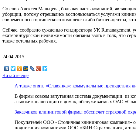
Со слов Алексея Мальцева, большая
часть компаний, являющихс
уборщиц, потому отрешались воспользоваться услугами клинин
современного торгашеского комплекса либо бизнес-центра, ко
Сейчас, сообразно сужденью гендиректора УК R.management, у
екатеринбургской недвижимости обязаны взять в толк, что се
также остальных рабочих.
24.04.2015
Читайте еще
А также опять «Славянка»: коммунальные препядствия к
В фирмы совсем запутанная система документации, из кото
а также канализацию в домах, обслуживаемых ОАО «Славя
Заказчиков клининговой фирмы обеспечат страховой охр
Покупателей ООО «Столичная клининговая компания» обе
подписания компаниями ООО «БИН Страхование», а также