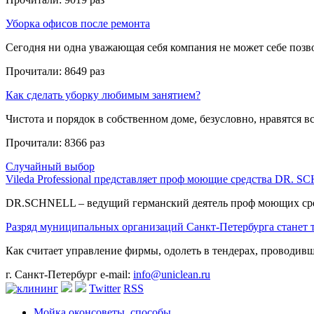
Уборка офисов после ремонта
Сегодня ни одна уважающая себя компания не может себе позвол
Прочитали:
8649 раз
Как сделать уборку любимым занятием?
Чистота и порядок в собственном доме, безусловно, нравятся все
Прочитали:
8366 раз
Случайный выбор
Vileda Professional представляет проф моющие средства DR. 
DR.SCHNELL – ведущий германский деятель проф моющих сред
Разряд муниципальных организаций Санкт-Петербурга станет 
Как считает управление фирмы, одолеть в тендерах, проводивши
г. Санкт-Петербург
e-mail:
info@uniclean.ru
Twitter
RSS
Мойка окон
советы, способы