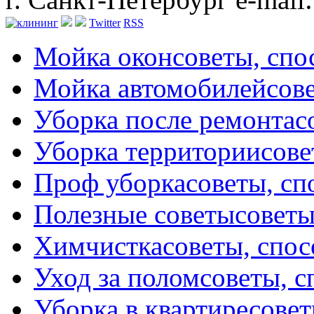
Twitter
RSS
Мойка окон
советы, сп
Мойка автомобилей
сов
Уборка после ремонта
с
Уборка территории
сове
Проф уборка
советы, с
Полезные советы
советы
Химчистка
советы, спо
Уход за полом
советы, 
Уборка в квартире
совет