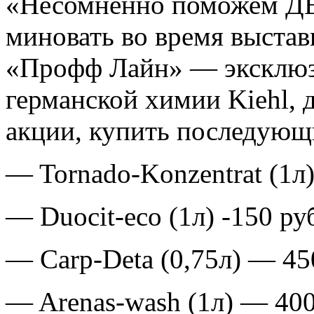
«Несомненно поможем ДЕ
миновать во время выста
«Профф Лайн» — эксклюз
германской химии Kiehl, 
акции, купить последующ
— Tornado-Konzentrat (1л)
— Duocit-eco (1л) -150 руб
— Carp-Deta (0,75л) — 450
— Arenas-wash (1л) — 400