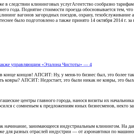
Агентство сообразно тарифам
него года. Поднятие стоимости проезда обосновывается тем, что
клининг вагонов загородных поездов, охрану, техобслуживание а
еснее было подготовлено а также принято 14 октября 2014 г. за 
также управляющим «Эталона Чистоты» — 4
в конце концов! АПСИТ: Ну, у меня-то бизнес был, это более так
 ковры? АПСИТ: Недостает, это были никак не ковры, это была 
гашеские центры главного города, нанося визиты их начальник
осился с сомненьем к предложениям юных бизнесменов, некто зак
ь как начинание, занимающееся индустриальным клинингом. На 
акже для разных отраслей индустрии — от аэронавтики по машинос