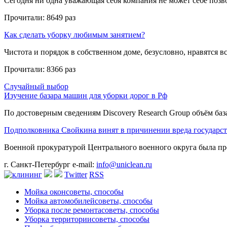
Сегодня ни одна уважающая себя компания не может себе позвол
Прочитали:
8649 раз
Как сделать уборку любимым занятием?
Чистота и порядок в собственном доме, безусловно, нравятся все
Прочитали:
8366 раз
Случайный выбор
Изучение базара машин для уборки дорог в Рф
По достоверным сведениям Discovery Research Group объём база
Подполковника Свойкина винят в причинении вреда государст
Военной прокуратурой Центрального военного округа была про
г. Санкт-Петербург
e-mail:
info@uniclean.ru
Twitter
RSS
Мойка окон
советы, способы
Мойка автомобилей
советы, способы
Уборка после ремонта
советы, способы
Уборка территории
советы, способы