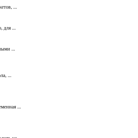
тов, ...
 для ...
ыми ...
а, ...
менная ...