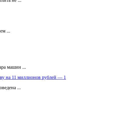
ить не ...
м ...
ра машин ...
ву на 11 миллионов рублей — 1
ведена ...