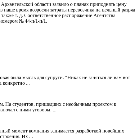
 Архангельской области заявило о планах приподнять цену
 в наше время возросли затраты перевозчика на цельный разряд
 также т. д. Соответственное распоряжение Агентства
номером № 44-п/1-п/1.
овая была мысль для супруги. "Никак не заняться ли вам вот
конкретно ...
ам. На студентов, пришедших с необычным проектом к
лючал с ними уговоры. ...
данный момент компания занимается разработкой новейших
троения. Их ...