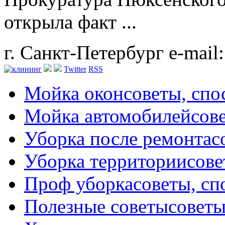
открыла факт ...
г. Санкт-Петербург
e-mail
Twitter
RSS
Мойка окон
советы, сп
Мойка автомобилей
сов
Уборка после ремонта
с
Уборка территории
сове
Проф уборка
советы, с
Полезные советы
советы