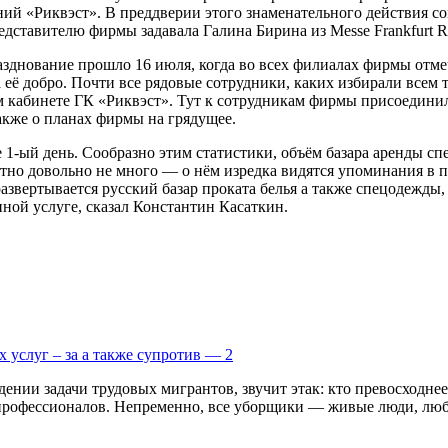
ний
«Риквэст». В преддверии этого знаменательного действия с
дставителю фирмы задавала Галина Бирина из Messe Frankfurt 
азднование прошло 16 июля, когда во всех филиалах фирмы отм
а её добро. Почти все рядовые сотрудники, каких избирали вс
ом кабинете ГК «Риквэст». Тут к сотрудникам фирмы присоедини
также о планах фирмы на грядущее.
 1-ый день. Сообразно этим статистики, объём базара аренды сп
ятно довольно не много — о нём изредка видятся упоминания в п
 развертывается русский базар проката белья а также спецодежды,
ой услуге, сказал Константин Касаткин.
 услуг – за а также супротив — 2
дении задачи трудовых мигрантов, звучит этак: кто превосходн
профессионалов. Непременно, все уборщики — живые люди, любо