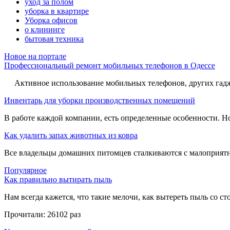
уход за полом
уборка в квартире
Уборка офисов
о клининге
бытовая техника
Новое на портале
Профессиональный ремонт мобильных телефонов в Одессе
Активное использование мобильных телефонов, других гадже
Инвентарь для уборки производственных помещений
В работе каждой компании, есть определенные особенности. Но,
Как удалить запах животных из ковра
Все владельцы домашних питомцев сталкиваются с малоприятн
Популярное
Как правильно вытирать пыль
Нам всегда кажется, что такие мелочи, как вытереть пыль со стол
Прочитали:
26102 раз