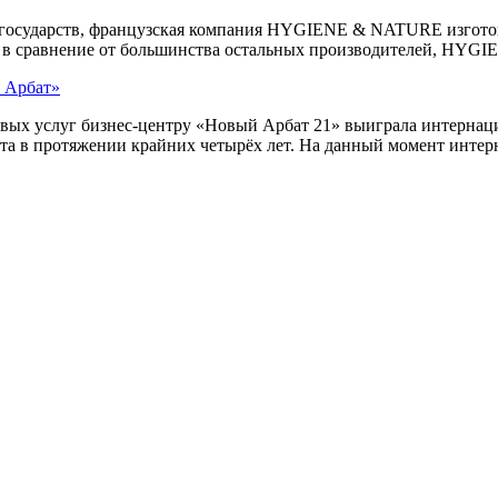
х государств, французская компания HYGIENE & NATURE изготов
о, в сравнение от большинства остальных производителей, HYGI
й Арбат»
вых услуг бизнес-центру «Новый Арбат 21» выиграла интернаци
а в протяжении крайних четырёх лет. На данный момент интерн