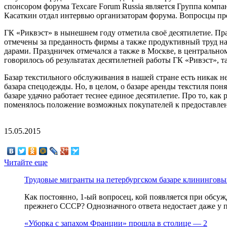
спонсором форума Texcare Forum Russia является Группа компа
Касаткин отдал интервью организаторам форума. Вопросцы пре
ГК «Риквэст» в нынешнем году отметила своё десятилетие. Пр
отмечены за преданность фирмы а также продуктивный труд н
дарами. Праздничек отмечался а также в Москве, в центральн
говорилось об результатах десятилетней работы ГК «Ривэст», 
Базар текстильного обслуживания в нашей стране есть никак не
базара спецодежды. Но, в целом, о базаре аренды текстиля пон
базаре удачно работает теснее единое десятилетие. Про то, как
поменялось положение возможных покупателей к предоставленн
15.05.2015
Читайте еще
Трудовые мигранты на петербургском базаре клининговых
Как постоянно, 1-ый вопросец, кой появляется при обсуж
прежнего СССР? Однозначного ответа недостает даже у 
«Уборка с запахом Франции» прошла в столице — 2