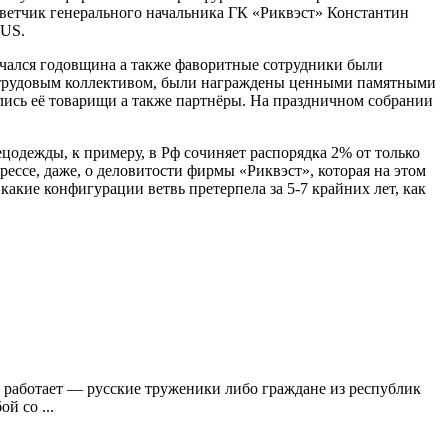
оветчик генерального начальника ГК «Риквэст» Константин
RUS.
ечался годовщина а также фаворитные сотрудники были
ем трудовым коллективом, были награждены ценными памятными
лись её товарищи а также партнёры. На праздничном собрании
ецодежды, к примеру, в Рф сочиняет распорядка 2% от только
рессе, даже, о деловитости фирмы «Риквэст», которая на этом
 какие конфигурации ветвь претерпела за 5-7 крайних лет, как
ее работает — русские труженики либо граждане из республик
й со ...