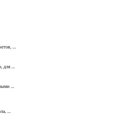
тов, ...
 для ...
ыми ...
а, ...