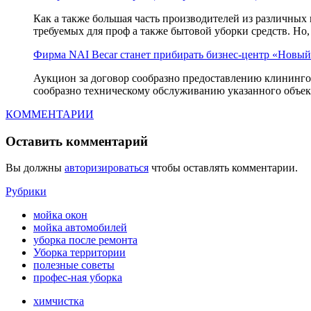
Как а также большая часть производителей из различны
требуемых для проф а также бытовой уборки средств. Н
Фирма NAI Becar станет прибирать бизнес-центр «Новы
Аукцион за договор сообразно предоставлению клининго
сообразно техническому обслуживанию указанного объект
КОММЕНТАРИИ
Оставить комментарий
Вы должны
авторизироваться
чтобы оставлять комментарии.
Рубрики
мойка окон
мойка автомобилей
уборка после ремонта
Уборка территории
полезные советы
профес-ная уборка
химчистка