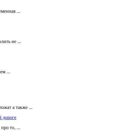
менная ...
ить не ...
м ...
жат а также ...
й дороге
ро то, ...