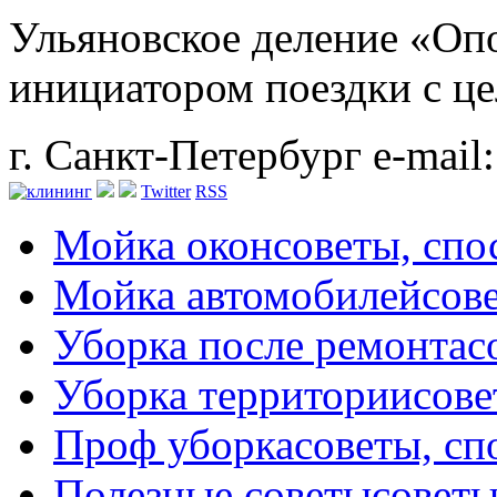
Ульяновское деление «Оп
инициатором поездки с цел
г. Санкт-Петербург
e-mail
Twitter
RSS
Мойка окон
советы, сп
Мойка автомобилей
сов
Уборка после ремонта
с
Уборка территории
сове
Проф уборка
советы, с
Полезные советы
советы