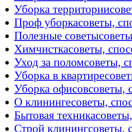
Уборка территории
сове
Проф уборка
советы, с
Полезные советы
советы
Химчистка
советы, спо
Уход за полом
советы, 
Уборка в квартире
совет
Уборка офисов
советы, 
О клининге
советы, спо
Бытовая техника
советы
Строй клининг
советы, 