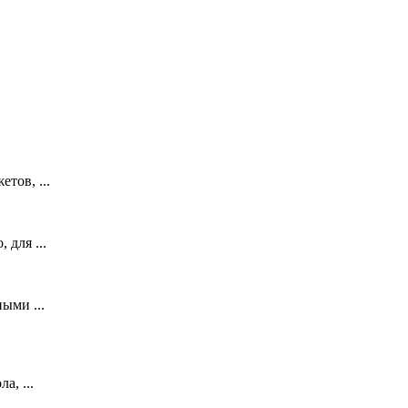
тов, ...
 для ...
ыми ...
а, ...