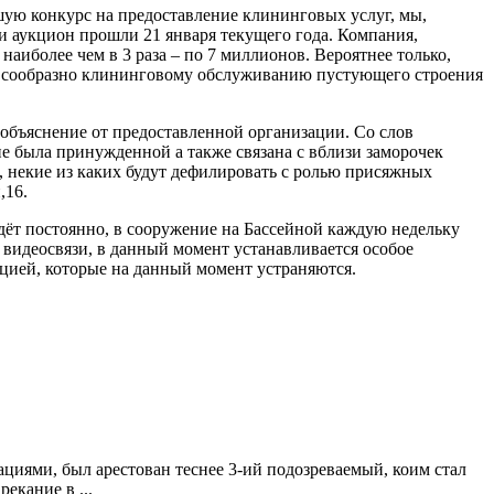
ую конкурс на предоставление клининговых услуг, мы,
ми аукцион прошли 21 января текущего года. Компания,
аиболее чем в 3 раза – по 7 миллионов. Вероятнее только,
ам сообразно клининговому обслуживанию пустующего строения
объяснение от предоставленной организации. Со слов
ие была принужденной а также связана с вблизи заморочек
, некие из каких будут дефилировать с ролью присяжных
,16.
дёт постоянно, в сооружение на Бассейной каждую недельку
 видеосвязи, в данный момент устанавливается особое
цией, которые на данный момент устраняются.
иями, был арестован теснее 3-ий подозреваемый, коим стал
екание в ...