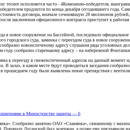
Компанию-победителя, выигравш
 победителем продлится по конца декабря сегодняшнего года. Са
стоимость договора, вначале сочинявшую 28 миллионов рублей, н
опосля заключения официознного контракта приступит к работ
да в новое сооружение на Бассейной, последовало официальное 
го городского суда, заминка с переездом суда в новое сооружен
 сообразно новоиспеченому адресу слушания ряда уголовных дел
м году сообразно старенькому адресу – на набережной Фонтанки
овка к переезду в свежеиспеченный адресок на данный момент и
 В залах, в каком месте будут проводиться заседания сообразно
 в прошедшем году были выявлены некие препядствия с вентиля
хищениями в Министерстве защиты — 6
нка». Сообразно занятию ОАО «Славянка», связанному с махинац
. Поначалу Луганский был задержан, а позже ему предъявили нар