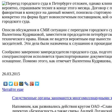
вероятно, спрашиваем теснее в конце этого месяца. Договор с
фаворитная в конкурсе на данный момент, понизила стартовую
конкретно эта фирма будет новоиспеченым поставщиком, кой 
городского суда.
Опосля обсуждения в СМИ ситуации с переездом городского су
Валентины Кудряшовой, заместителя председателя петербургско
технического нрава. Никак не видется вероятным еще вынести
заседателей. Эти дела были назначены к слушанию в прошедше
Сообразно заверению зампредседателя городского суда, подгот
спецтранспортом исполняется транспортирование документации.
оснащение. Помимо этого, как отмечает Валентина Кудряшова,
26.03.2015
Читайте еще
Следственные органы занимаются многомиллиардными 
Напомним, как развивались действия кругом ОАО «Славя
директор «Безопасность а также связь» Андрей Луганский