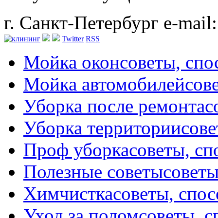
г. Санкт-Петербург
e-mail
Twitter
RSS
Мойка окон
советы, сп
Мойка автомобилей
сов
Уборка после ремонта
с
Уборка территории
сове
Проф уборка
советы, с
Полезные советы
советы
Химчистка
советы, спо
Уход за полом
советы, 