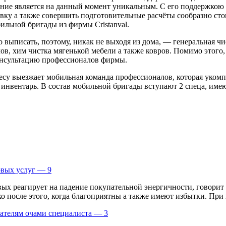
ие является на данный момент уникальным. С его поддержкою хо
вку а также совершить подготовительные расчёты сообразно стои
ильной бригады из фирмы Cristanval.
о выписать, поэтому, никак не выходя из дома, — генеральная 
лов, хим чистка мягенькой мебели а также ковров. Помимо этого
онсультацию профессионалов фирмы.
дресу выезжает мобильная команда профессионалов, которая уко
 инвентарь. В состав мобильной бригады вступают 2 спеца, и
овых услуг — 9
вых реагирует на падение покупательной энергичности, говорит 
 после этого, когда благоприятны а также имеют избытки. При п
ателям очами специалиста — 3