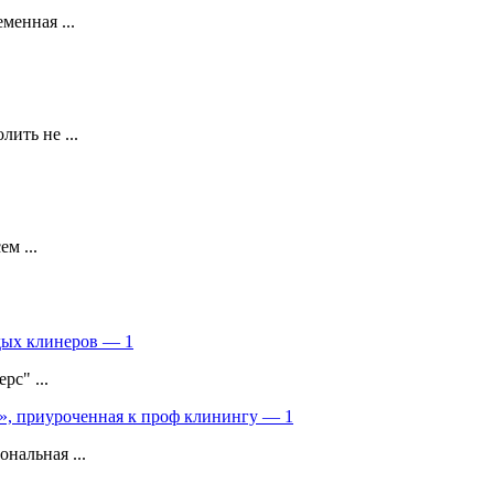
менная ...
ить не ...
м ...
одых клинеров — 1
с" ...
», приуроченная к проф клинингу — 1
нальная ...