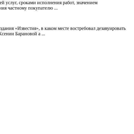
й услуг, сроками исполнения работ, значением
ния частному покупателю ...
ния «Известия», в каком месте востребовал дезавуировать
сении Барановой а ...