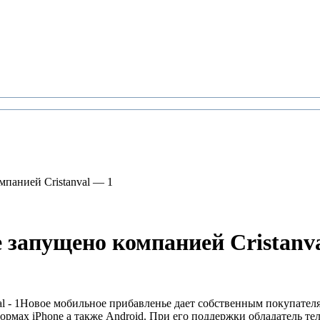
панией Cristanval — 1
 запущено компанией Cristanv
Новое мобильное прибавленье дает собственным покупателям
ормах iPhone а также Android. При его поддержки обладатель т