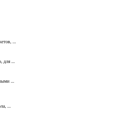
тов, ...
 для ...
ыми ...
а, ...