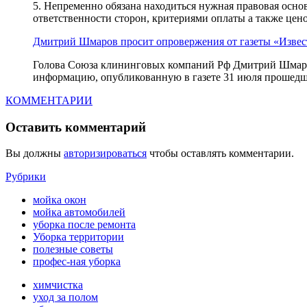
5. Непременно обязана находиться нужная правовая осно
ответственности сторон, критериями оплаты а также цено
Дмитрий Шмаров просит опровержения от газеты «Извес
Голова Союза клининговых компаний Рф Дмитрий Шмаров 
информацию, опубликованную в газете 31 июля прошедшего
КОММЕНТАРИИ
Оставить комментарий
Вы должны
авторизироваться
чтобы оставлять комментарии.
Рубрики
мойка окон
мойка автомобилей
уборка после ремонта
Уборка территории
полезные советы
профес-ная уборка
химчистка
уход за полом