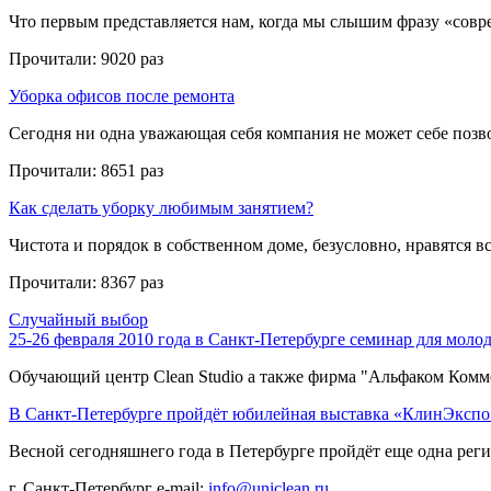
Что первым представляется нам, когда мы слышим фразу «совре
Прочитали:
9020 раз
Уборка офисов после ремонта
Сегодня ни одна уважающая себя компания не может себе позвол
Прочитали:
8651 раз
Как сделать уборку любимым занятием?
Чистота и порядок в собственном доме, безусловно, нравятся все
Прочитали:
8367 раз
Случайный выбор
25-26 февраля 2010 года в Санкт-Петербурге семинар для мол
Обучающий центр Clean Studio а также фирма "Альфаком Коммер
В Санкт-Петербурге пройдёт юбилейная выставка «КлинЭкспо
Весной сегодняшнего года в Петербурге пройдёт еще одна регио
г. Санкт-Петербург
e-mail:
info@uniclean.ru