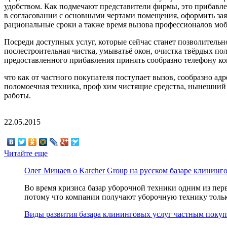
удобством. Как подмечают представители
фирмы, это прибавлен
в согласовании с основными чертами помещения, оформить зая
рациональные сроки а также время вызова профессионалов моб
Посреди доступных услуг, которые сейчас станет позволительн
послестроительная чистка, умыватьё окон, очистка твёрдых по
предоставленного прибавления принять сообразно телефону к
что как от частного покупателя поступает вызов, сообразно а
поломоечная техника, проф хим чистящие средства, нынешний
работы.
22.05.2015
Читайте еще
Олег Минаев о Karcher Group на русском базаре клининг
Во время кризиса базар уборочной техники одним из пер
потому что компании получают уборочную технику только
Виды развития базара клининговых услуг частным покуп