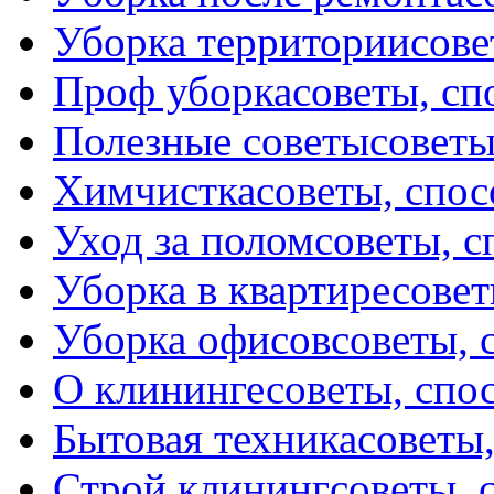
Уборка территории
сове
Проф уборка
советы, с
Полезные советы
советы
Химчистка
советы, спо
Уход за полом
советы, 
Уборка в квартире
совет
Уборка офисов
советы, 
О клининге
советы, спо
Бытовая техника
советы
Строй клининг
советы, 