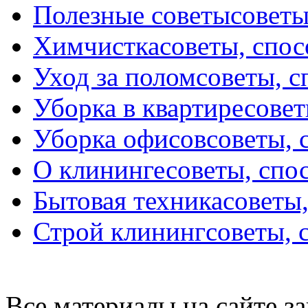
Полезные советы
советы
Химчистка
советы, спо
Уход за полом
советы, 
Уборка в квартире
совет
Уборка офисов
советы, 
О клининге
советы, спо
Бытовая техника
советы
Строй клининг
советы, 
Все материалы на сайте 