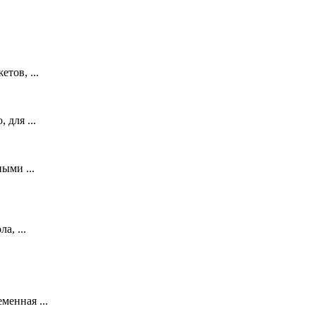
тов, ...
 для ...
ыми ...
а, ...
менная ...