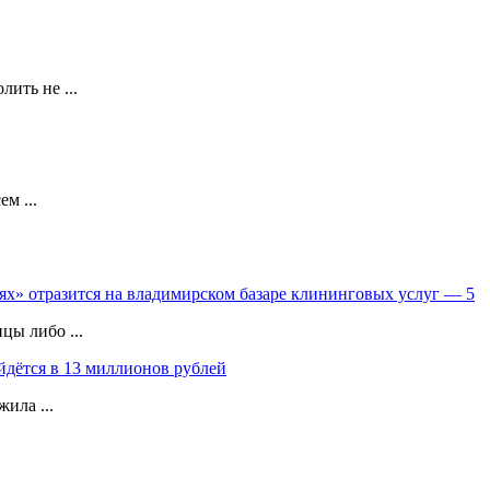
ить не ...
м ...
х» отразится на владимирском базаре клининговых услуг — 5
цы либо ...
дётся в 13 миллионов рублей
ила ...