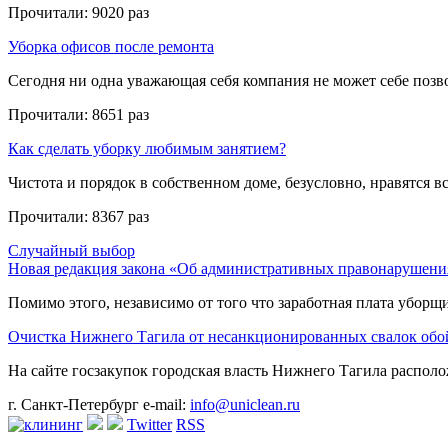
Прочитали:
9020 раз
Уборка офисов после ремонта
Сегодня ни одна уважающая себя компания не может себе позвол
Прочитали:
8651 раз
Как сделать уборку любимым занятием?
Чистота и порядок в собственном доме, безусловно, нравятся все
Прочитали:
8367 раз
Случайный выбор
Новая редакция закона «Об административных правонарушения
Помимо этого, независимо от того что заработная плата уборщи
Очистка Нижнего Тагила от несанкционированных свалок обой
На сайте госзакупок городская власть Нижнего Тагила располож
г. Санкт-Петербург
e-mail:
info@uniclean.ru
Twitter
RSS