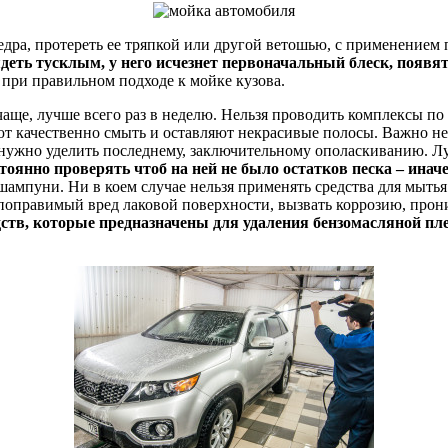
едра, протереть ее тряпкой или другой ветошью, с применением
ядеть тусклым, у него исчезнет первоначальный блеск, появя
, при правильном подходе к мойке кузова.
аще, лучше всего раз в неделю. Нельзя проводить комплексы п
ют качественно смыть и оставляют некрасивые полосы. Важно не
нужно уделить последнему, заключительному ополаскиванию. Луч
янно проверять чтоб на ней не было остатков песка – инач
шампуни. Ни в коем случае нельзя применять средства для мытья
епоправимый вред лаковой поверхности, вызвать коррозию, про
тв, которые предназначены для удаления бензомасляной пле