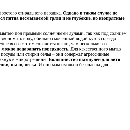
 простого стирального парашка.
Однако в таком случае не
тся пятна несмываемой грязи и не глубокие, но неопрятные
о мытью под прямыми солнечными лучами, так как под солнцем
 экономить воду, обильно смоченный водой кузов гораздо
ше всего с этим справится шланг, чем несколько раз
е можно поцарапать поверхность
. Для качественного мытья
 посуды или стирки белья – они содержат агрессивные
никнув в микротрещины.
Большинство шампуней для авто
нки, пыли, песка
. И они максимально безопасны для