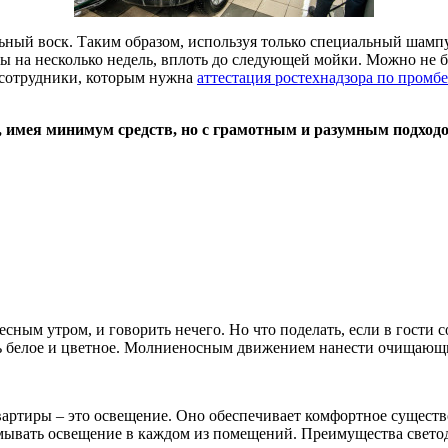
ьный воск. Таким образом, используя только специальный шамп
ны на несколько недель, вплоть до следующей мойки. Можно не б
 сотрудники, которым нужна
аттестация ростехнадзора по промб
м, имея минимум средств, но с грамотным и разумным подход
ресным утром, и говорить нечего. Но что поделать, если в гости
ть белое и цветное. Молниеносным движением нанести очищающие
артиры – это освещение. Оно обеспечивает комфортное существ
мывать освещение в каждом из помещений. Преимущества светод