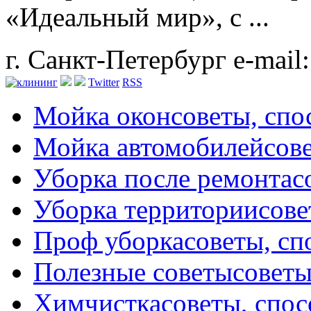
«Идеальный мир», с ...
г. Санкт-Петербург
e-mail
Twitter
RSS
Мойка окон
советы, сп
Мойка автомобилей
сов
Уборка после ремонта
с
Уборка территории
сове
Проф уборка
советы, с
Полезные советы
советы
Химчистка
советы, спо