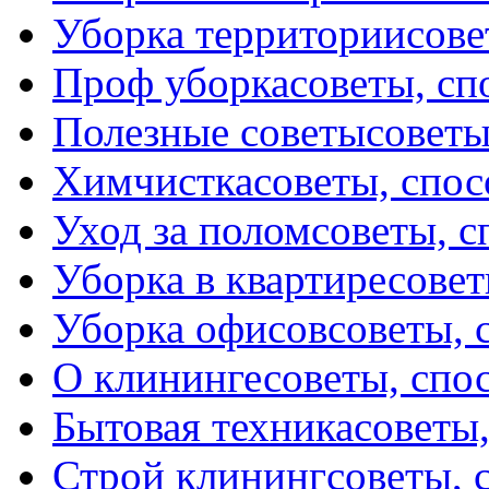
Уборка территории
сове
Проф уборка
советы, с
Полезные советы
советы
Химчистка
советы, спо
Уход за полом
советы, 
Уборка в квартире
совет
Уборка офисов
советы, 
О клининге
советы, спо
Бытовая техника
советы
Строй клининг
советы, 