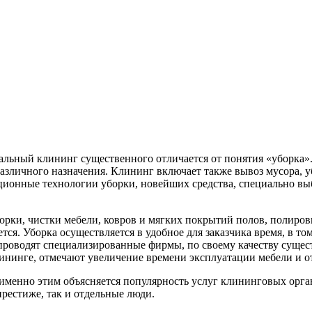
льный клининг существенного отличается от понятия «уборка».
азличного назначения. Клининг включает также вывоз мусора, у
онные технологии уборки, новейших средства, специально выб
орки, чистки мебели, ковров и мягких покрытий полов, полиро
ется. Уборка осуществляется в удобное для заказчика время, в 
 проводят специализированные фирмы, по своему качеству сущест
ининге, отмечают увеличение времени эксплуатации мебели и о
именно этим объясняется популярность услуг клининговых орга
престиже, так и отдельные люди.