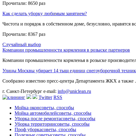
Прочитали:
8650 раз
Как сделать уборку любимым занятием?
Чистота и порядок в собственном доме, безусловно, нравятся все
Прочитали:
8367 раз
Случайный выбор
Компании промышленности кормления в розыске партнеров
Компании промышленности кормленья в розыске производителей
Улицы Москвы убирает 14 тыщ единиц снегоуборочной техни
Сообразно известию пресс-центра Департамента ЖКХ а также .
г. Санкт-Петербург
e-mail:
info@uniclean.ru
Twitter
RSS
Мойка окон
советы, способы
Мойка автомобилей
советы, способы
Уборка после ремонта
советы, способы
Уборка территории
советы, способы
Проф уборка
советы, способы
Полезные советы
советы, способы