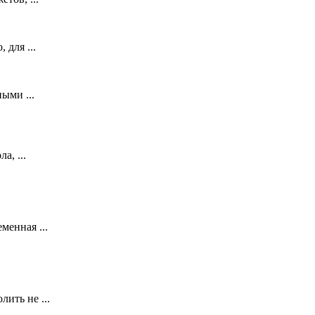
 для ...
ыми ...
а, ...
менная ...
ить не ...