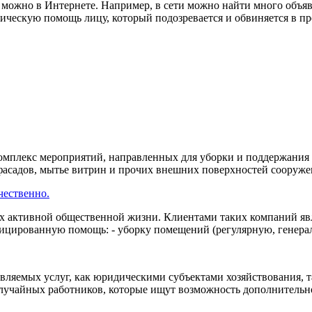
уг можно в Интернете. Например, в сети можно найти много объ
ескую помощь лицу, который подозревается и обвиняется в пре
омплекс мероприятий, направленных для уборки и поддержания
фасадов, мытье витрин и прочих внешних поверхностей сооружени
чественно.
х активной общественной жизни. Клиентами таких компаний явл
цированную помощь: - уборку помещений (регулярную, генераль
ляемых услуг, как юридическими субъектами хозяйствования, т
лучайных работников, которые ищут возможность дополнительного