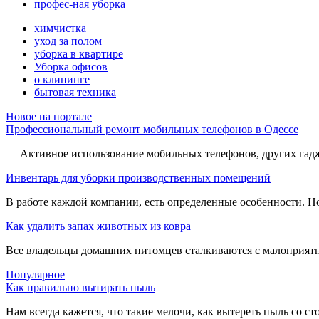
профес-ная уборка
химчистка
уход за полом
уборка в квартире
Уборка офисов
о клининге
бытовая техника
Новое на портале
Профессиональный ремонт мобильных телефонов в Одессе
Активное использование мобильных телефонов, других гадже
Инвентарь для уборки производственных помещений
В работе каждой компании, есть определенные особенности. Но,
Как удалить запах животных из ковра
Все владельцы домашних питомцев сталкиваются с малоприятн
Популярное
Как правильно вытирать пыль
Нам всегда кажется, что такие мелочи, как вытереть пыль со стол