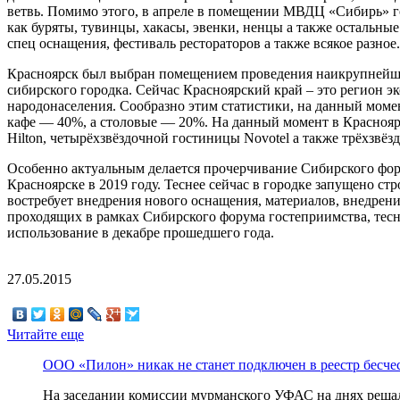
ветвь. Помимо этого, в апреле в помещении МВДЦ «Сибирь» г
как буряты, тувинцы, хакасы, эвенки, ненцы а также остальны
спец оснащения, фестиваль рестораторов а также всякое разное.
Красноярск был выбран помещением проведения наикрупнейшго
сибирского городка. Сейчас Красноярский край – это регион 
народонаселения. Сообразно этим статистики, на данный моме
кафе — 40%, а столовые — 20%. На данный момент в Краснояр
Hilton, четырёхзвёздочной гостиницы Novotel а также трёхзвёзд
Особенно актуальным делается прочерчивание Сибирского фору
Красноярске в 2019 году. Теснее сейчас в городке запущено ст
востребует внедрения нового оснащения, материалов, внедрен
проходящих в рамках Сибирского форума гостеприимства, тесне
использование в декабре прошедшего года.
27.05.2015
Читайте еще
ООО «Пилон» никак не станет подключен в реестр бесч
На заседании комиссии мурманского УФАС на днях решалс