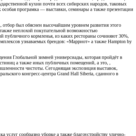
ударственной кухни почти всех сибирских народов, таковых
 к особая програмка — выставки, семинары а также презентации
, отбор был обяснен высочайшим уровнем развития этого
а также неплохой покупательной возможностью
ий публичного кормленья, из каких рестораны сочиняют 30%,
мплексов узнаваемых брендов: «Марриот» а также Hampton by
дения Глобальной зимней универсиады, которая пройдёт в
остиниц а также иных публичных помещений, а это, ,
мышленности чистоты. Сегоднящая экспозиция выставок,
ьского конгресс-центра Grand Hall Siberia, сданного в
а услуг сообразно уборке а также благоустройству улично-