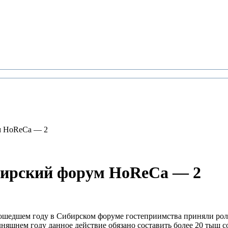
м HoReCa — 2
бирский форум HoReCa — 2
ошедшем году в Сибирском форуме гостеприимства приняли роль 
одняшнем году данное действие обязано составить более 20 тыщ 