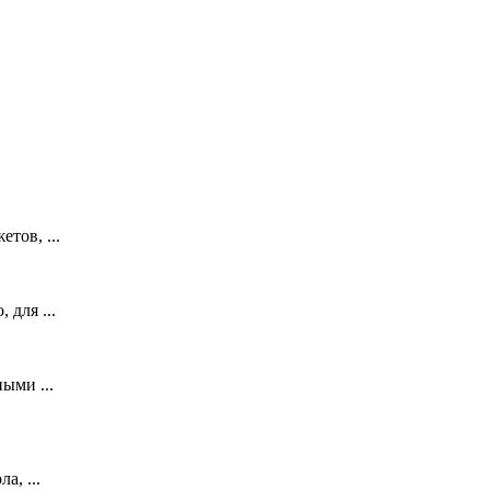
тов, ...
 для ...
ыми ...
а, ...