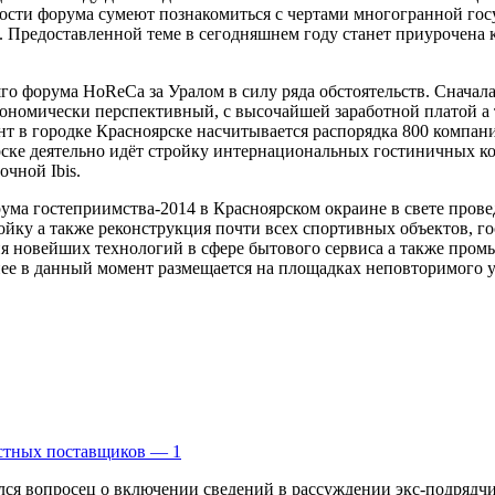
ости форума сумеют познакомиться
с чертами многогранной гос
е. Предоставленной теме в сегодняшнем году станет приурочена
 форума HoReCa за Уралом в силу ряда обстоятельств. Сначала
экономически перспективный, с высочайшей заработной платой 
нт в городке Красноярске насчитывается распорядка 800 компан
ске деятельно идёт стройку интернациональных гостиничных ко
очной Ibis.
ма гостеприимства-2014 в Красноярском окраине в свете прове
ройку а также реконструкция почти всех спортивных объектов, г
ия новейших технологий в сфере бытового сервиса а также про
е в данный момент размещается на площадках неповторимого урал
естных поставщиков — 1
я вопросец о включении сведений в рассуждении экс-подрядчик