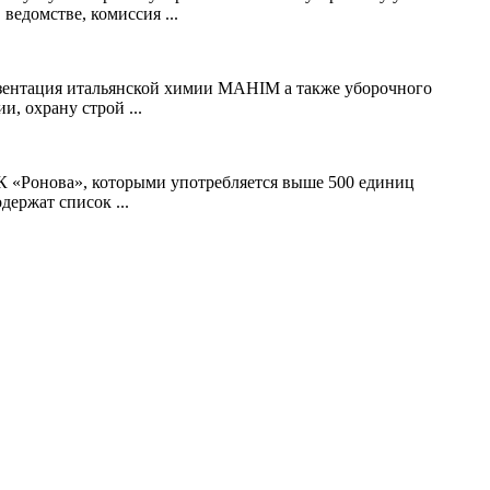
едомстве, комиссия ...
резентация итальянской химии MAHIM а также уборочного
, охрану строй ...
ГК «Ронова», которыми употребляется выше 500 единиц
ержат список ...