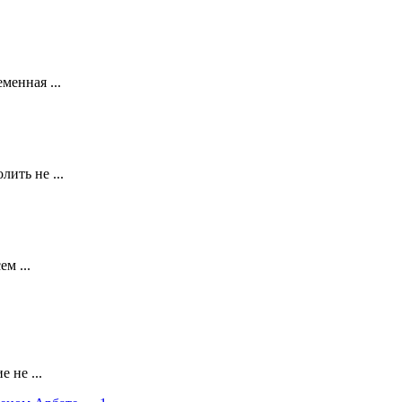
менная ...
ить не ...
м ...
 не ...