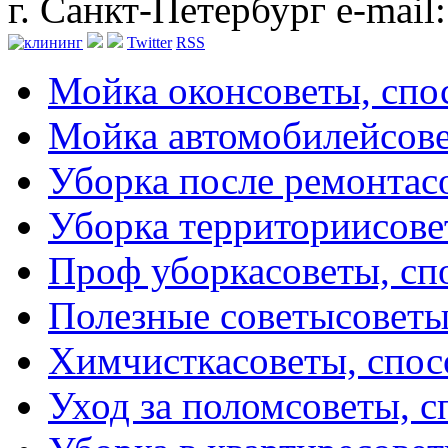
г. Санкт-Петербург
e-mail
Twitter
RSS
Мойка окон
советы, сп
Мойка автомобилей
сов
Уборка после ремонта
с
Уборка территории
сове
Проф уборка
советы, с
Полезные советы
советы
Химчистка
советы, спо
Уход за полом
советы, 