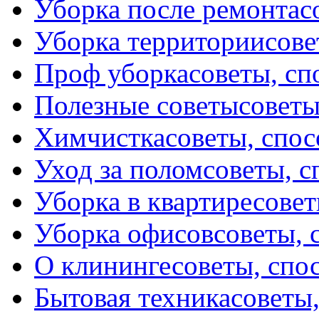
Уборка после ремонта
с
Уборка территории
сове
Проф уборка
советы, с
Полезные советы
советы
Химчистка
советы, спо
Уход за полом
советы, 
Уборка в квартире
совет
Уборка офисов
советы, 
О клининге
советы, спо
Бытовая техника
советы